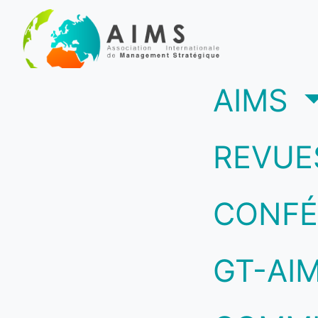
(c
AIMS
REVUE
CONFÉ
GT-AI