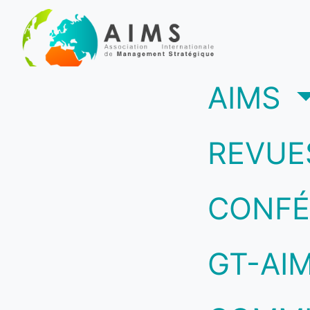
(c
AIMS
REVUE
CONFÉ
GT-AI