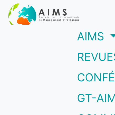
(c
AIMS
REVUE
CONFÉ
GT-AI