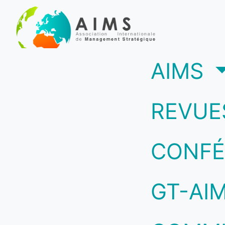
(c
AIMS
REVUE
CONFÉ
GT-AI