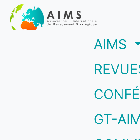
(c
AIMS
REVUE
CONFÉ
GT-AI