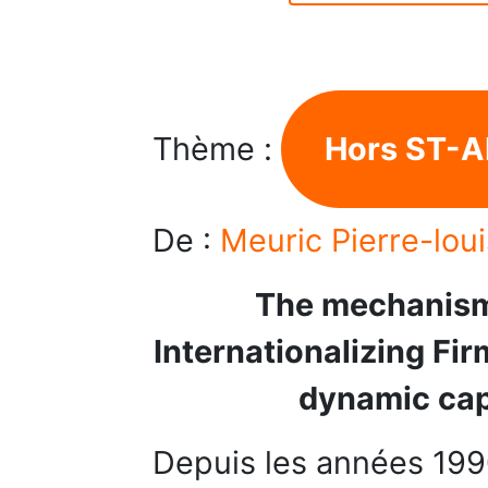
Thème :
Hors ST-A
De :
Meuric Pierre-lou
The mechanism
Internationalizing Fi
dynamic cap
Depuis les années 199