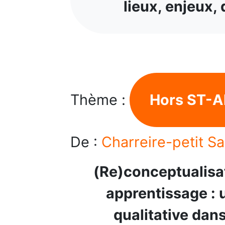
lieux, enjeux,
Thème :
Hors ST-A
De :
Charreire-petit S
(Re)conceptualisat
apprentissage : 
qualitative dan