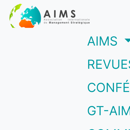
(c
AIMS
REVUE
CONFÉ
GT-AI