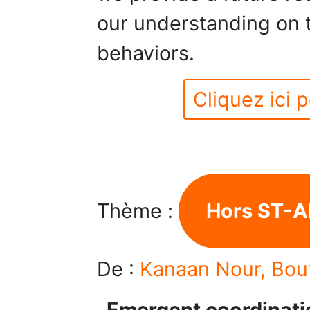
our understanding on 
behaviors.
Cliquez ici p
Thème :
Hors ST-A
De :
Kanaan Nour, Bout
Emergent coordinatio