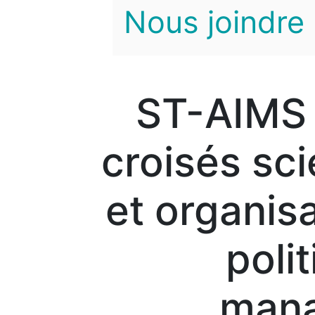
Nous joindre
ST-AIMS 
croisés sci
et organis
poli
mana