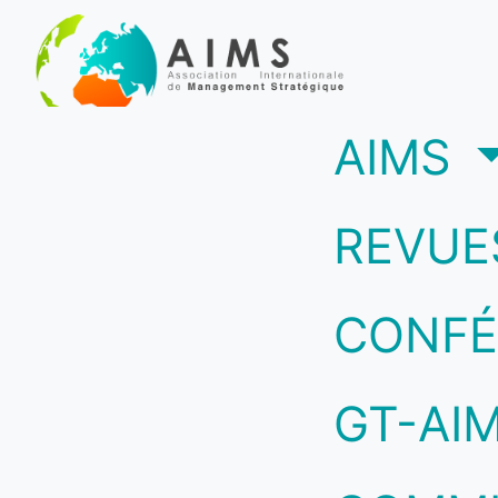
(c
AIMS
REVUE
CONFÉ
GT-AI