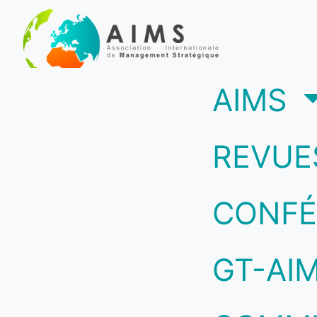
(c
AIMS
REVUE
CONFÉ
GT-AI