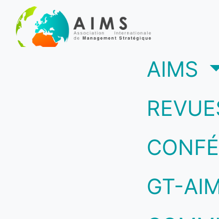
(c
AIMS
REVUE
CONFÉ
GT-AI