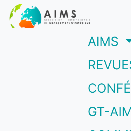
(c
AIMS
REVUE
CONFÉ
GT-AI