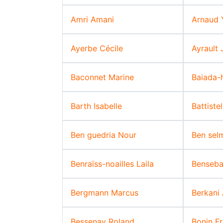
Amri Amani
Arnaud 
Ayerbe Cécile
Ayrault
Baconnet Marine
Baiada-
Barth Isabelle
Battiste
Ben guedria Nour
Ben sel
Benraïss-noailles Laila
Benseba
Bergmann Marcus
Berkani
Bessenay Roland
Bonin Fr