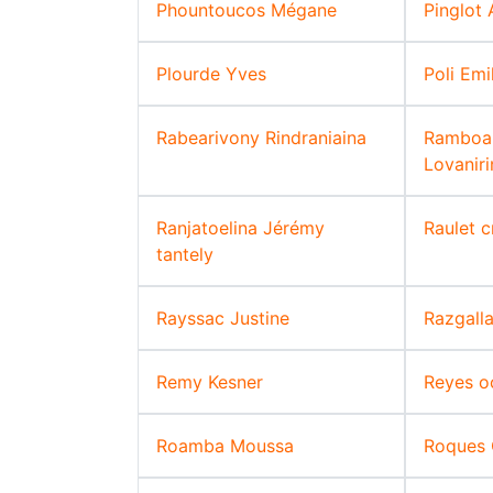
Phountoucos Mégane
Pinglot 
Plourde Yves
Poli Emi
Rabearivony Rindraniaina
Ramboar
Lovaniri
Ranjatoelina Jérémy
Raulet c
tantely
Rayssac Justine
Razgall
Remy Kesner
Reyes o
Roamba Moussa
Roques O