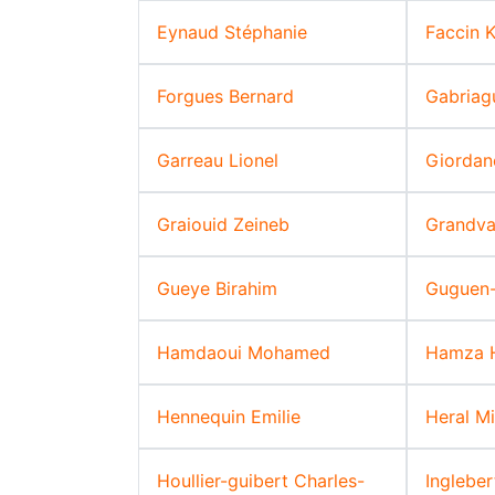
Eynaud Stéphanie
Faccin 
Forgues Bernard
Gabriag
Garreau Lionel
Giordan
Graiouid Zeineb
Grandva
Gueye Birahim
Guguen-
Hamdaoui Mohamed
Hamza 
Hennequin Emilie
Heral Mi
Houllier-guibert Charles-
Inglebe