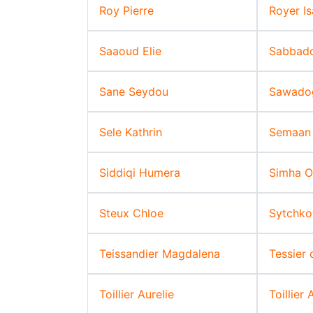
Roy Pierre
Royer Is
Saaoud Elie
Sabbado
Sane Seydou
Sawado
Sele Kathrin
Semaan
Siddiqi Humera
Simha Ol
Steux Chloe
Sytchko
Teissandier Magdalena
Tessier 
Toillier Aurelie
Toillier 