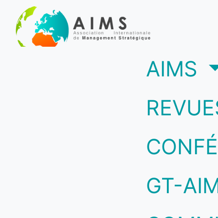
(c
AIMS
REVUE
CONFÉ
GT-AI