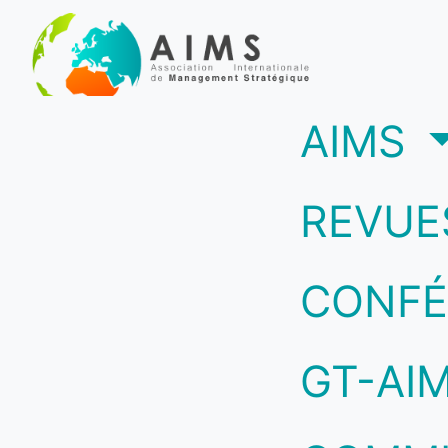
(c
AIMS
REVUE
CONFÉ
GT-AI