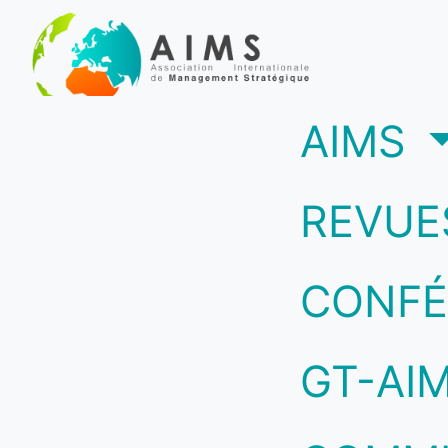
(c
AIMS
REVUE
CONFÉ
GT-AI