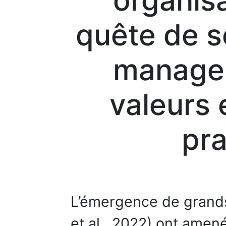
organisa
quête de s
manager
valeurs 
pra
L’émergence de grand
et al., 2022) ont amen