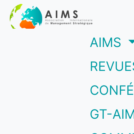
(c
AIMS
REVUE
CONFÉ
GT-AI