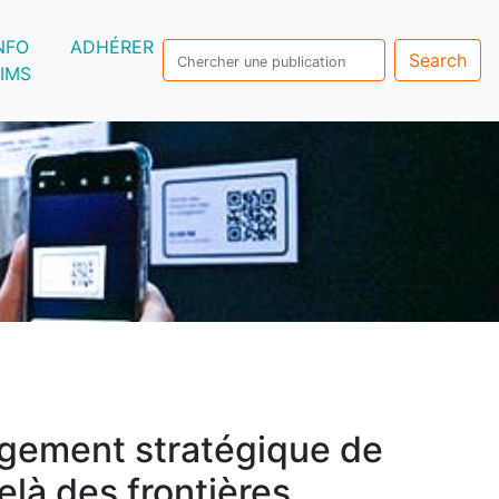
NFO
ADHÉRER
Search
IMS
gement stratégique de
elà des frontières