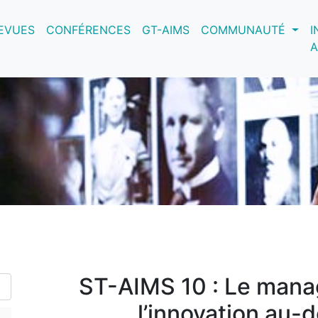
nt)
EVUES
CONFÉRENCES
GT-AIMS
COMMUNAUTÉ
I
A
ST-AIMS 10 : Le mana
l’innovation au-d