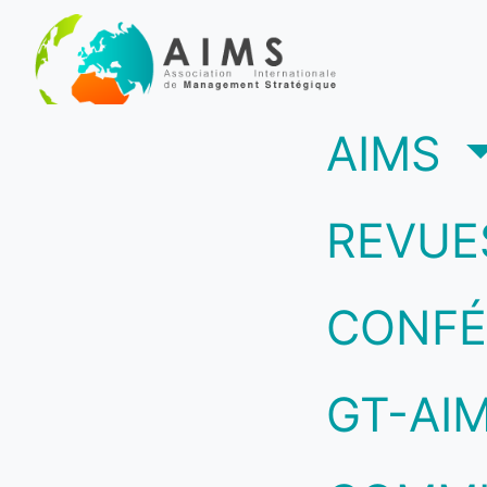
(c
AIMS
REVUE
CONFÉ
GT-AI