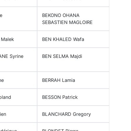
e
BEKONO OHANA
SEBASTIEN MAGLOIRE
 Malek
BEN KHALED Wafa
NE Syrine
BEN SELMA Majdi
ne
BERRAH Lamia
oland
BESSON Patrick
ien
BLANCHARD Gregory
dérique
BLONDET Pierre