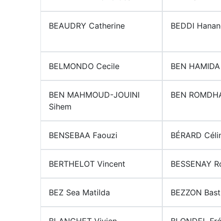
BEAUDRY Catherine
BEDDI Hanan
BELMONDO Cecile
BEN HAMIDA
BEN MAHMOUD-JOUINI
BEN ROMDHA
Sihem
BENSEBAA Faouzi
BÉRARD Céli
BERTHELOT Vincent
BESSENAY R
BEZ Sea Matilda
BEZZON Bast
BLANCHET Vivien
BLONDEL Fré