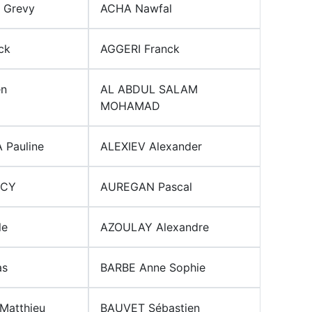
 Grevy
ACHA Nawfal
ck
AGGERI Franck
en
AL ABDUL SALAM
MOHAMAD
Pauline
ALEXIEV Alexander
NCY
AUREGAN Pascal
le
AZOULAY Alexandre
as
BARBE Anne Sophie
Matthieu
BAUVET Sébastien