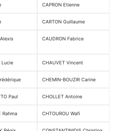
e
CAPRON Etienne
e
CARTON Guillaume
lexis
CAUDRON Fabrice
Lucie
CHAUVET Vincent
édérique
CHEMIN-BOUZIR Carine
TO Paul
CHOLLET Antoine
 Rahma
CHTOUROU Wafi
 Régis
CONSTANTINIDIS Christina