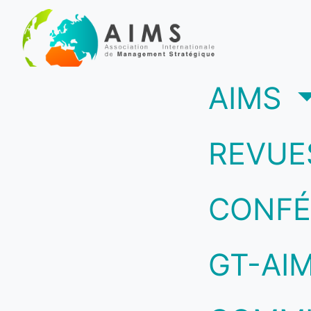
(c
AIMS
REVUE
CONFÉ
GT-AI