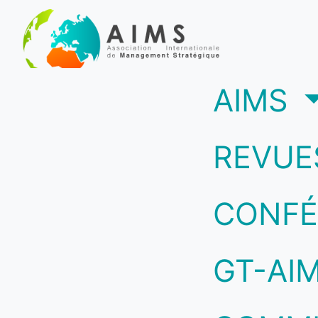
(c
AIMS
REVUE
CONFÉ
GT-AI