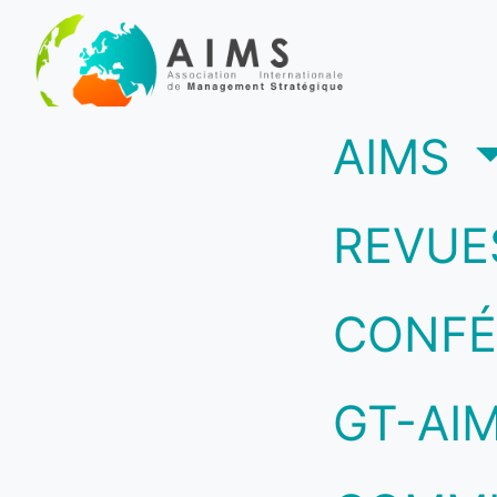
(c
AIMS
REVUE
CONFÉ
GT-AI