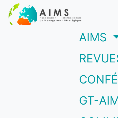
(c
AIMS
REVUE
CONFÉ
GT-AI