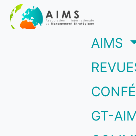
(c
AIMS
REVUE
CONFÉ
GT-AI