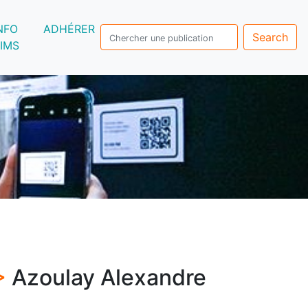
NFO
ADHÉRER
Search
IMS
 >
Azoulay Alexandre