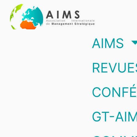
(c
AIMS
REVUE
CONFÉ
GT-AI