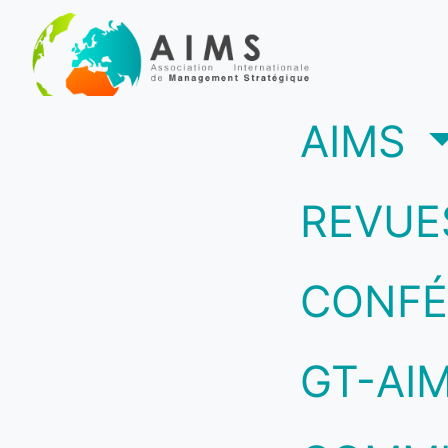
(c
AIMS
REVUE
CONFÉ
GT-AI