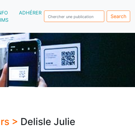
NFO
ADHÉRER
Search
IMS
urs >
Delisle Julie