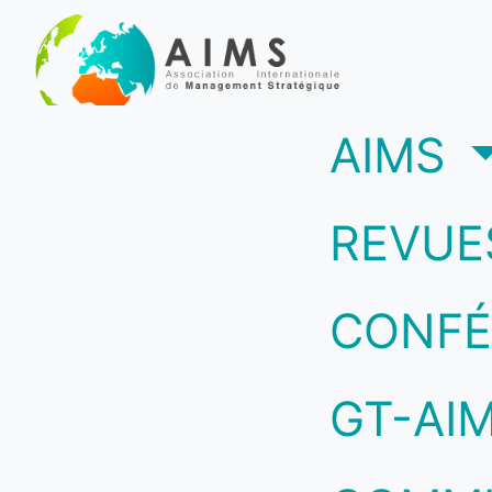
(c
AIMS
REVUE
CONFÉ
GT-AI