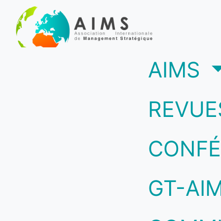
(c
AIMS
REVUE
CONFÉ
GT-AI