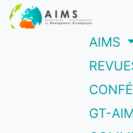
(c
AIMS
REVUE
CONFÉ
GT-AI