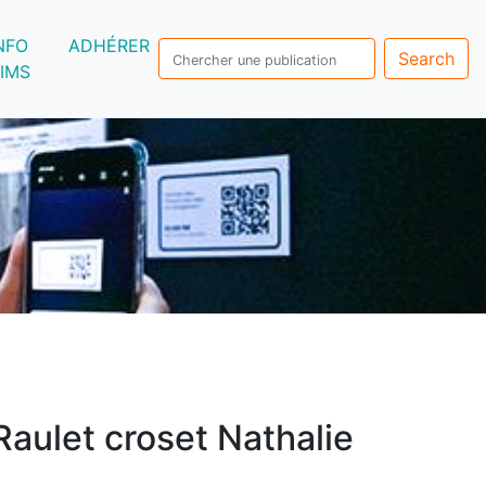
NFO
ADHÉRER
Search
IMS
Raulet croset Nathalie