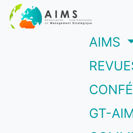
(c
AIMS
REVUE
CONFÉ
GT-AI