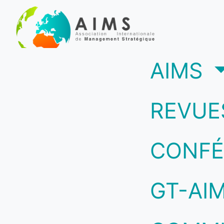
(c
AIMS
REVUE
CONFÉ
GT-AI