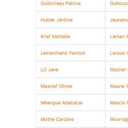
Guillotreau Patrice
Guillou
Hubler Jérôme
Jeunema
Krief Nathalie
Lamari A
Lemarchand Yannick
Leroux V
LÜ Jane
Machat 
Masclef Olivier
Maurer 
Mbengue Ababacar
Meschi P
Mothe Caroline
Mourtaj