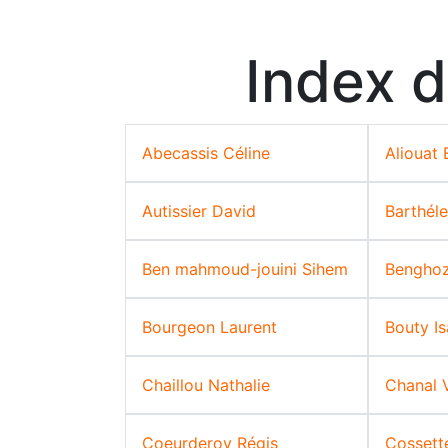
Index d
Abecassis Céline
Aliouat
Autissier David
Barthél
Ben mahmoud-jouini Sihem
Benghoz
Bourgeon Laurent
Bouty Is
Chaillou Nathalie
Chanal V
Coeurderoy Régis
Cossette