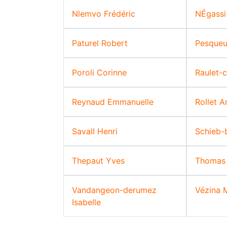
Nlemvo Frédéric
NÉgass
Paturel Robert
Pesque
Poroli Corinne
Raulet-c
Reynaud Emmanuelle
Rollet A
Savall Henri
Schieb-b
Thepaut Yves
Thomas 
Vandangeon-derumez
Vézina 
Isabelle