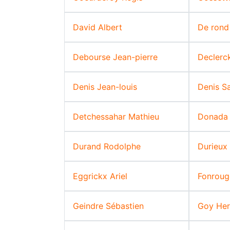
David Albert
De rond
Debourse Jean-pierre
Declerck
Denis Jean-louis
Denis S
Detchessahar Mathieu
Donada 
Durand Rodolphe
Durieux
Eggrickx Ariel
Fonroug
Geindre Sébastien
Goy He