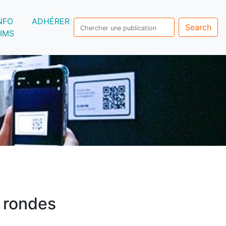
NFO
ADHÉRER
Search
IMS
 rondes