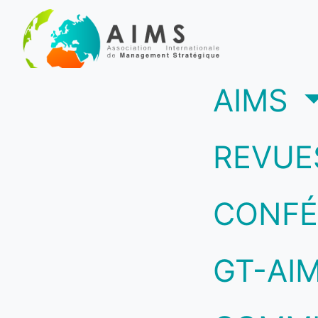
(c
AIMS
REVUE
CONFÉ
GT-AI