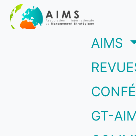
(c
AIMS
REVUE
CONFÉ
GT-AI