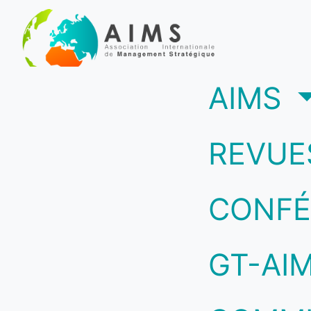
(c
AIMS
REVUE
CONFÉ
GT-AI