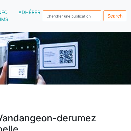
NFO
ADHÉRER
Search
IMS
Vandangeon-derumez
belle