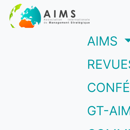
(c
AIMS
REVUE
CONFÉ
GT-AI