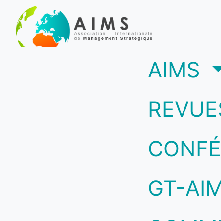
(c
AIMS
REVUE
CONFÉ
GT-AI