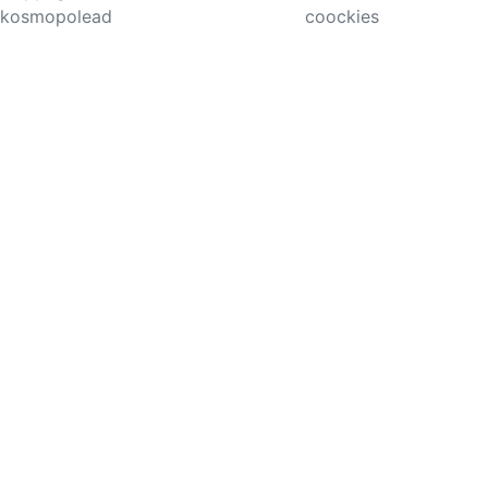
kosmopolead
coockies