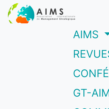
(c
AIMS
REVUE
CONFÉ
GT-AI