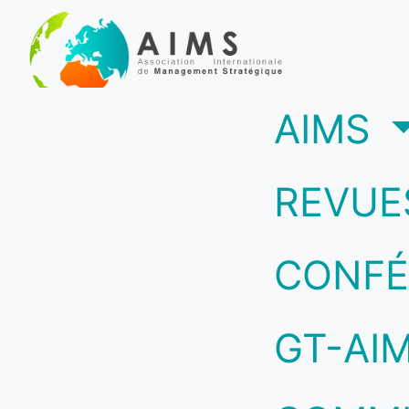
(c
AIMS
REVUE
CONFÉ
GT-AI