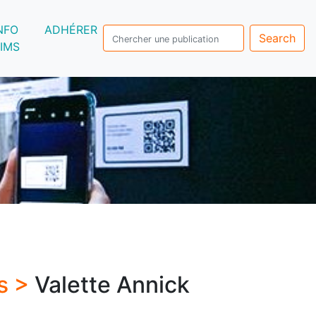
NFO
ADHÉRER
Search
IMS
s >
Valette Annick