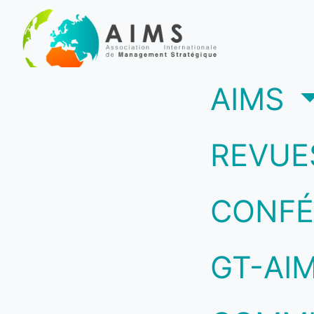
(c
AIMS
REVUE
CONFÉ
GT-AI