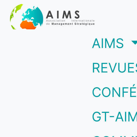
(c
AIMS
REVUE
CONFÉ
GT-AI