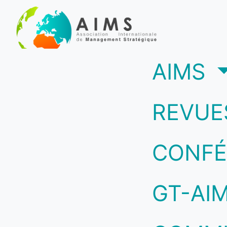
(c
AIMS
REVUE
CONFÉ
GT-AI