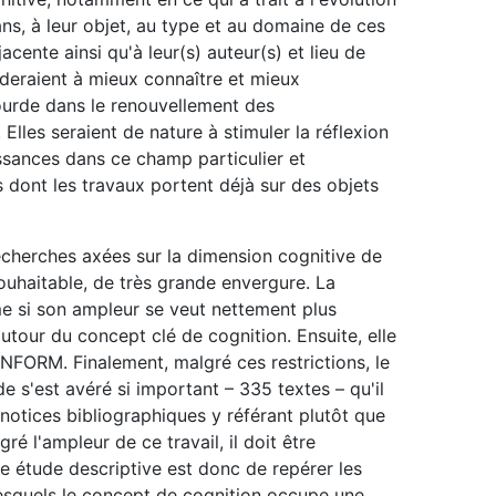
ns, à leur objet, au type et au domaine de ces
acente ainsi qu'à leur(s) auteur(s) et lieu de
aideraient à mieux connaître et mieux
ourde dans le renouvellement des
Elles seraient de nature à stimuler la réflexion
issances dans ce champ particulier et
s dont les travaux portent déjà sur des objets
recherches axées sur la dimension cognitive de
souhaitable, de très grande envergure. La
me si son ampleur se veut nettement plus
utour du concept clé de cognition. Ensuite, elle
INFORM. Finalement, malgré ces restrictions, le
e s'est avéré si important – 335 textes – qu'il
 notices bibliographiques y référant plutôt que
é l'ampleur de ce travail, il doit être
e étude descriptive est donc de repérer les
lesquels le concept de cognition occupe une