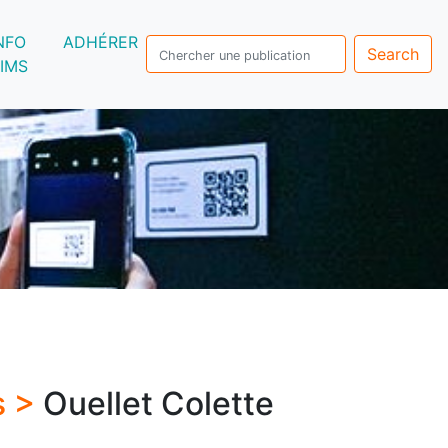
NFO
ADHÉRER
Search
IMS
s >
Ouellet Colette