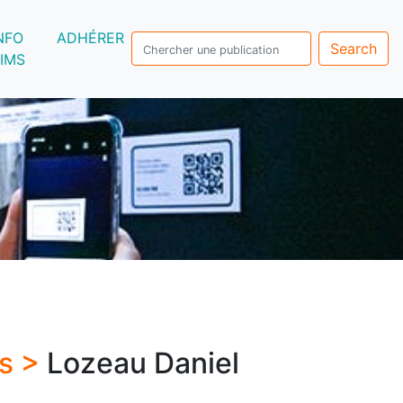
NFO
ADHÉRER
Search
IMS
rs >
Lozeau Daniel