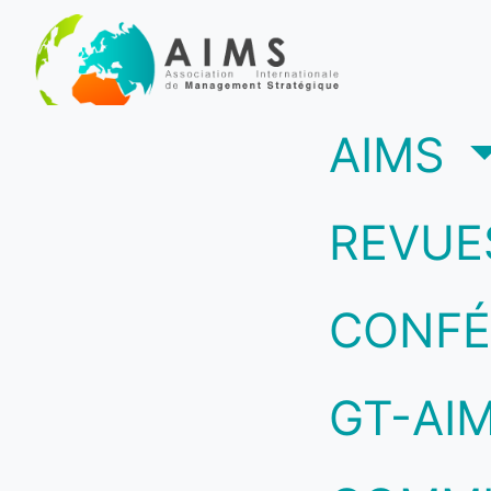
(c
AIMS
REVUE
CONFÉ
GT-AI