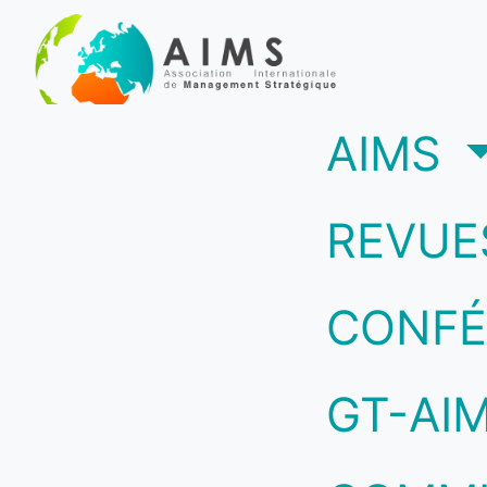
(c
AIMS
REVUE
CONFÉ
GT-AI